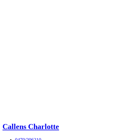
Callens Charlotte
0470/206210