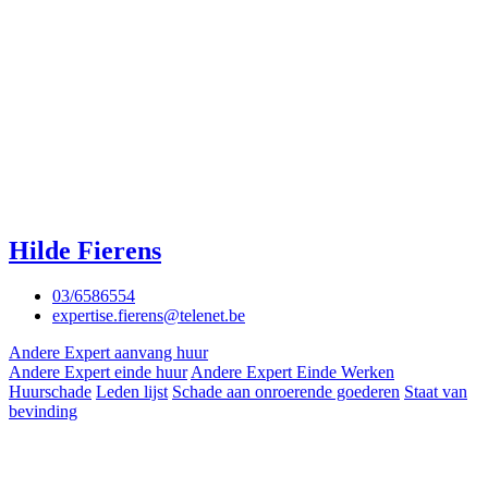
Hilde Fierens
03/6586554
expertise.fierens@telenet.be
Andere Expert aanvang huur
Andere Expert einde huur
Andere Expert Einde Werken
Huurschade
Leden lijst
Schade aan onroerende goederen
Staat van
bevinding