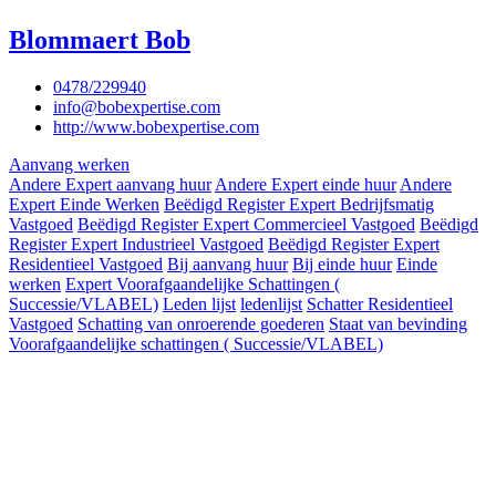
Blommaert Bob
0478/229940
info@bobexpertise.com
http://www.bobexpertise.com
Aanvang werken
Andere Expert aanvang huur
Andere Expert einde huur
Andere
Expert Einde Werken
Beëdigd Register Expert Bedrijfsmatig
Vastgoed
Beëdigd Register Expert Commercieel Vastgoed
Beëdigd
Register Expert Industrieel Vastgoed
Beëdigd Register Expert
Residentieel Vastgoed
Bij aanvang huur
Bij einde huur
Einde
werken
Expert Voorafgaandelijke Schattingen (
Successie/VLABEL)
Leden lijst
ledenlijst
Schatter Residentieel
Vastgoed
Schatting van onroerende goederen
Staat van bevinding
Voorafgaandelijke schattingen ( Successie/VLABEL)