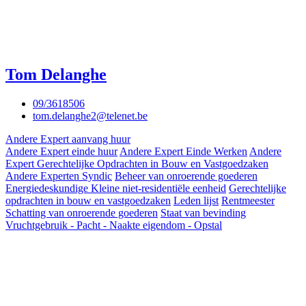
Tom Delanghe
09/3618506
tom.delanghe2@telenet.be
Andere Expert aanvang huur
Andere Expert einde huur
Andere Expert Einde Werken
Andere
Expert Gerechtelijke Opdrachten in Bouw en Vastgoedzaken
Andere Experten Syndic
Beheer van onroerende goederen
Energiedeskundige Kleine niet-residentiële eenheid
Gerechtelijke
opdrachten in bouw en vastgoedzaken
Leden lijst
Rentmeester
Schatting van onroerende goederen
Staat van bevinding
Vruchtgebruik - Pacht - Naakte eigendom - Opstal