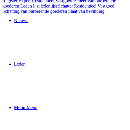
Register Expert Residentieel Vastgoed
Beheer van onroerende
goederen
Leden lijst
ledenlijst
Schatter Residentieel Vastgoed
Schatting van onroerende goederen
Staat van bevinding
Nieuws
Leden
Menu
Menu