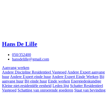
Hans De Lille
050/352400
hansdelille@gmail.com
Aanvang werken
Andere Discipline Residentieel Vastgoed
Andere Expert aanvang
huur
Andere Expert einde huur
Andere Expert Einde Werken
Bij
aanvang huur
Bij einde huur
Einde werken
Energiedeskundige
Kleine niet-residentiële eenheid
Leden lijst
Schatter Residentieel
Vastgoed
Schatting van onroerende goederen
Staat van bevinding