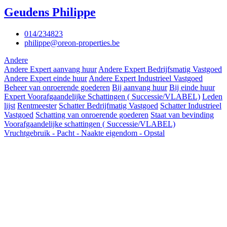
Geudens Philippe
014/234823
philippe@oreon-properties.be
Andere
Andere Expert aanvang huur
Andere Expert Bedrijfsmatig Vastgoed
Andere Expert einde huur
Andere Expert Industrieel Vastgoed
Beheer van onroerende goederen
Bij aanvang huur
Bij einde huur
Expert Voorafgaandelijke Schattingen ( Successie/VLABEL)
Leden
lijst
Rentmeester
Schatter Bedrijfmatig Vastgoed
Schatter Industrieel
Vastgoed
Schatting van onroerende goederen
Staat van bevinding
Voorafgaandelijke schattingen ( Successie/VLABEL)
Vruchtgebruik - Pacht - Naakte eigendom - Opstal