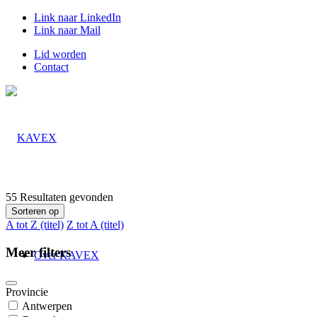
Link naar LinkedIn
Link naar Mail
Lid worden
Contact
55
Resultaten gevonden
Sorteren op
A tot Z (titel)
Z tot A (titel)
Meer filters
Over KAVEX
Provincie
Antwerpen