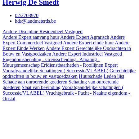
Herwig De Smedt
02/2703970
hds@landmeterds.be
Andere Discipline Residentieel Vastgoed
Andere Expert aanvang huur
Andere Expert Agrarisch
Andere
Expert Commercieel Vastgoed
Andere Expert einde huur
Andere
Expert Einde Werken
Andere Expert Gerechtelijke Opdrachten in
Bouw en Vastgoedzaken
Andere Expert Industrieel Vastgoed
Eigendomsbepaling - Grensscheiding - Afpaling -
Muurgemeenschap
Erfdienstbaarheden - Rooilijnen
Expert
Voorafgaandelijke Schattingen ( Successie/VLABEL)
Gerechtelijke
opdrachten in bouw en vastgoedzaken
Huurschade
Leden lijst
Schade aan onroerende goederen
Schatting van onroerende
goederen
Staat van bevinding
Voorafgaandelijke schattingen (
Successie/VLABEL)
Vruchtgebruik - Pacht - Naakte eigendom -
Opstal