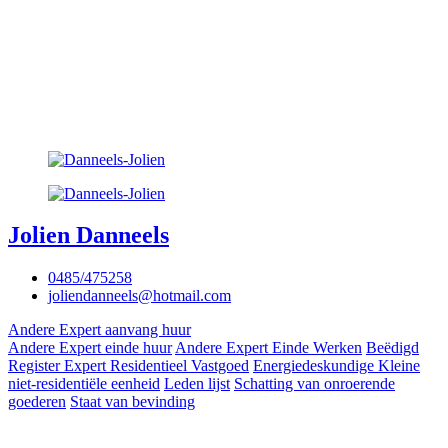
Jolien Danneels
0485/475258
joliendanneels@hotmail.com
Andere Expert aanvang huur
Andere Expert einde huur
Andere Expert Einde Werken
Beëdigd
Register Expert Residentieel Vastgoed
Energiedeskundige Kleine
niet-residentiële eenheid
Leden lijst
Schatting van onroerende
goederen
Staat van bevinding