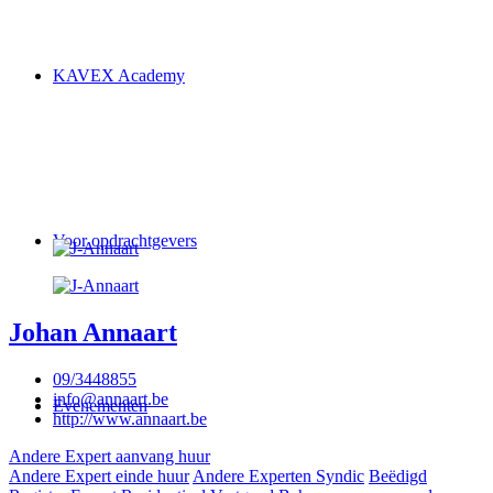
KAVEX Academy
Voor opdrachtgevers
Johan Annaart
09/3448855
info@annaart.be
Evenementen
http://www.annaart.be
Andere Expert aanvang huur
Andere Expert einde huur
Andere Experten Syndic
Beëdigd