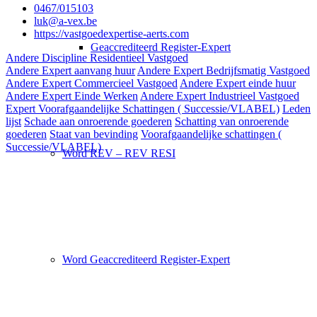
0467/015103
luk@a-vex.be
https://vastgoedexpertise-aerts.com
Geaccrediteerd Register-Expert
Andere Discipline Residentieel Vastgoed
Andere Expert aanvang huur
Andere Expert Bedrijfsmatig Vastgoed
Andere Expert Commercieel Vastgoed
Andere Expert einde huur
Andere Expert Einde Werken
Andere Expert Industrieel Vastgoed
Expert Voorafgaandelijke Schattingen ( Successie/VLABEL)
Leden
lijst
Schade aan onroerende goederen
Schatting van onroerende
goederen
Staat van bevinding
Voorafgaandelijke schattingen (
Successie/VLABEL)
Word REV – REV RESI
Word Geaccrediteerd Register-Expert