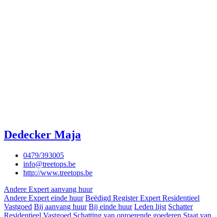
Dedecker Maja
0479/393005
info@treetops.be
http://www.treetops.be
Andere Expert aanvang huur
Andere Expert einde huur
Beëdigd Register Expert Residentieel
Vastgoed
Bij aanvang huur
Bij einde huur
Leden lijst
Schatter
Residentieel Vastgoed
Schatting van onroerende goederen
Staat van