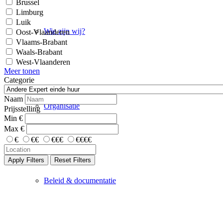
Brussel
Limburg
Luik
Wie zijn wij?
Oost-Vlaanderen
Vlaams-Brabant
Waals-Brabant
West-Vlaanderen
Meer tonen
Categorie
Naam
Organisatie
Prijsstelling
Min
€
Max
€
€
€€
€€€
€€€€
Apply Filters
Reset Filters
Beleid & documentatie