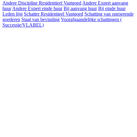
Andere Discipline Residentieel Vastgoed
Andere Expert aanvang
huur
Andere Expert einde huur
Bij aanvang huur
Bij einde huur
Leden lijst
Schatter Residentieel Vastgoed
Schatting van onroerende
goederen
Staat van bevinding
Voorafgaandelijke schattingen (
Successie/VLABEL)