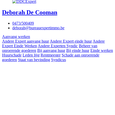
Deborah De Cooman
0473/500409
deborah@bureauexpertimmo.be
Aanvang werken
Andere Expert aanvang huur
Andere Expert einde huur
Andere
Expert Einde Werken
Andere Experten Syndic
Beheer van
onroerende goederen
Bij aanvang huur
Bij einde huur
Einde werken
Huurschade
Leden lijst
Rentmeester
Schade aan onroerende
goederen
Staat van bevinding
Syndicus