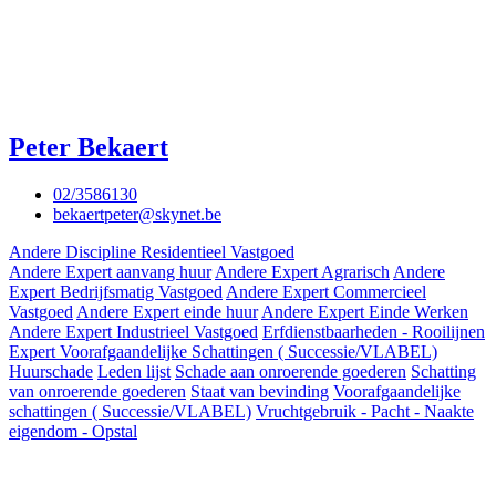
Peter Bekaert
02/3586130
bekaertpeter@skynet.be
Andere Discipline Residentieel Vastgoed
Andere Expert aanvang huur
Andere Expert Agrarisch
Andere
Expert Bedrijfsmatig Vastgoed
Andere Expert Commercieel
Vastgoed
Andere Expert einde huur
Andere Expert Einde Werken
Andere Expert Industrieel Vastgoed
Erfdienstbaarheden - Rooilijnen
Expert Voorafgaandelijke Schattingen ( Successie/VLABEL)
Huurschade
Leden lijst
Schade aan onroerende goederen
Schatting
van onroerende goederen
Staat van bevinding
Voorafgaandelijke
schattingen ( Successie/VLABEL)
Vruchtgebruik - Pacht - Naakte
eigendom - Opstal