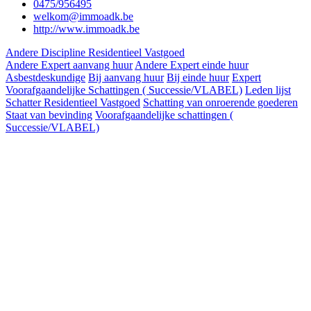
0475/956495
welkom@immoadk.be
http://www.immoadk.be
Andere Discipline Residentieel Vastgoed
Andere Expert aanvang huur
Andere Expert einde huur
Asbestdeskundige
Bij aanvang huur
Bij einde huur
Expert
Voorafgaandelijke Schattingen ( Successie/VLABEL)
Leden lijst
Schatter Residentieel Vastgoed
Schatting van onroerende goederen
Staat van bevinding
Voorafgaandelijke schattingen (
Successie/VLABEL)