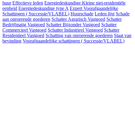
huur
Effectieve leden
Energiedeskundige Kleine niet-residentiële
eenheid
Energiedeskundige type A
Expert Voorafgaandelijke
Schattingen ( Successie/VLABEL)
Huurschade
Leden lijst
Schade
aan onroerende goederen
Schatter Agrarisch Vastgoed
Schatter
Bedrijfmatig Vastgoed
Schatter Bijzonder Vastgoed
Schatter
Commercieel Vastgoed
Schatter Industrieel Vastgoed
Schatter
Residentieel Vastgoed
Schatting van onroerende goederen
Staat van
bevinding
Voorafgaandelijke schattingen ( Successie/VLABEL)