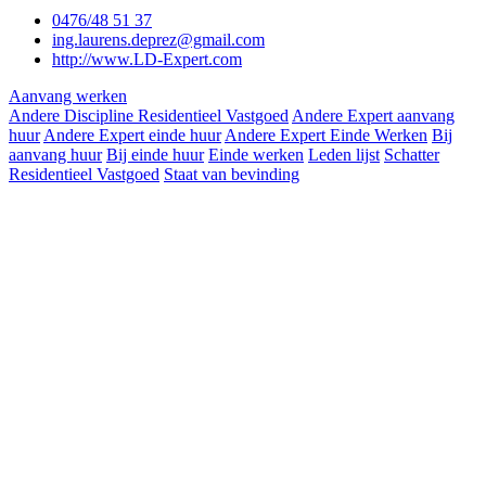
0476/48 51 37
ing.laurens.deprez@gmail.com
http://www.LD-Expert.com
Aanvang werken
Andere Discipline Residentieel Vastgoed
Andere Expert aanvang
huur
Andere Expert einde huur
Andere Expert Einde Werken
Bij
aanvang huur
Bij einde huur
Einde werken
Leden lijst
Schatter
Residentieel Vastgoed
Staat van bevinding