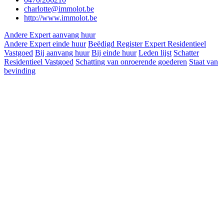
charlotte@immolot.be
http://www.immolot.be
Andere Expert aanvang huur
Andere Expert einde huur
Beëdigd Register Expert Residentieel
Vastgoed
Bij aanvang huur
Bij einde huur
Leden lijst
Schatter
Residentieel Vastgoed
Schatting van onroerende goederen
Staat van
bevinding