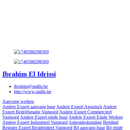
Ibrahim El Idrissi
ibrahim@stallis.be
http://www.stallis.be
Aanvang werken
Andere Expert aanvang huur
Andere Expert Agrarisch
Andere
Expert Bedrijfsmatig Vastgoed
Andere Expert Commercieel
Vastgoed
Andere Expert einde huur
Andere Expert Einde Werken
Andere Expert Industrieel Vastgoed
Asbestdeskundige
Beëdigd
Register Expert Residentieel Vastgoed
Bij aanvang huur
Bij einde