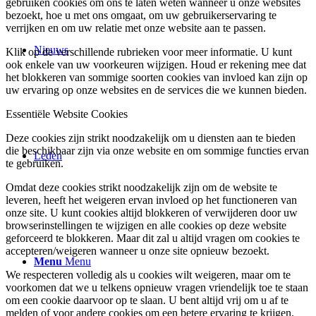
gebruiken cookies om ons te laten weten wanneer u onze websites
bezoekt, hoe u met ons omgaat, om uw gebruikerservaring te
verrijken en om uw relatie met onze website aan te passen.
Nieuws
Klik op de verschillende rubrieken voor meer informatie. U kunt
ook enkele van uw voorkeuren wijzigen. Houd er rekening mee dat
het blokkeren van sommige soorten cookies van invloed kan zijn op
uw ervaring op onze websites en de services die we kunnen bieden.
Essentiële Website Cookies
Deze cookies zijn strikt noodzakelijk om u diensten aan te bieden
die beschikbaar zijn via onze website en om sommige functies ervan
Leden
te gebruiken.
Omdat deze cookies strikt noodzakelijk zijn om de website te
leveren, heeft het weigeren ervan invloed op het functioneren van
onze site. U kunt cookies altijd blokkeren of verwijderen door uw
browserinstellingen te wijzigen en alle cookies op deze website
geforceerd te blokkeren. Maar dit zal u altijd vragen om cookies te
accepteren/weigeren wanneer u onze site opnieuw bezoekt.
Menu
Menu
We respecteren volledig als u cookies wilt weigeren, maar om te
voorkomen dat we u telkens opnieuw vragen vriendelijk toe te staan
om een cookie daarvoor op te slaan. U bent altijd vrij om u af te
melden of voor andere cookies om een betere ervaring te krijgen.