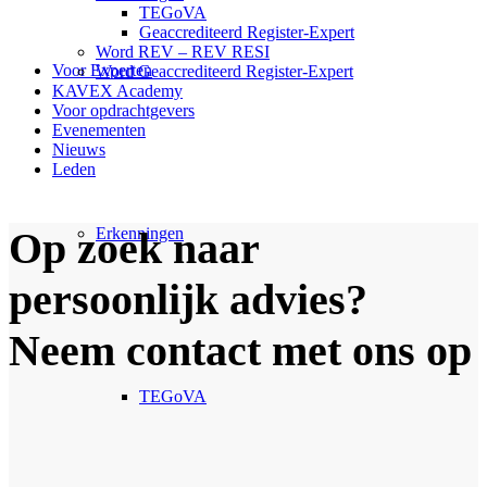
TEGoVA
Geaccrediteerd Register-Expert
Word REV – REV RESI
Voor Experten
Word Geaccrediteerd Register-Expert
KAVEX Academy
Voor opdrachtgevers
Evenementen
Nieuws
Leden
Erkenningen
Op zoek naar
persoonlijk advies?
Neem contact met ons op
TEGoVA