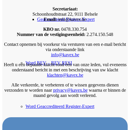
Secretariaat:
Schoonhoudtstraat 22, 9111 Belsele
Geaccrediteerd Register-Expert
Email:
info@kavex.be
KBO nr.
0478.330.754
Nummer van de vestigingseenheid:
2.274.150.548
Contact opnemen bij voorkeur via versturen van een e-mail bericht
via onderstaande link
info@kavex.be
Word REV – REV RESI
Heeft u een bepaalde klacht rond één van onze leden, vul eveneens
onderstaand bericht in met een beschrijving van uw klacht
klachten@kavex.be
Alle verkeerde, te verbeteren of te wissen gegevens dienen
verzonden te worden naar
privacy@kavex.be
waarna er binnen de
maand gevolg aan wordt verleend.
Word Geaccrediteerd Register-Expert