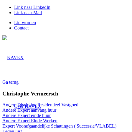
Link naar LinkedIn
Link naar Mail
Lid worden
Contact
Ga terug
Christophe Vermeersch
Andere Discipline Residentieel Vastgoed
Over KAVEX
Andere Expert aanvang huur
Andere Expert einde huur
Andere Expert Einde Werken
Expert Voorafgaandelijke Schattingen ( Successie/VLABEL)
Leden lijst