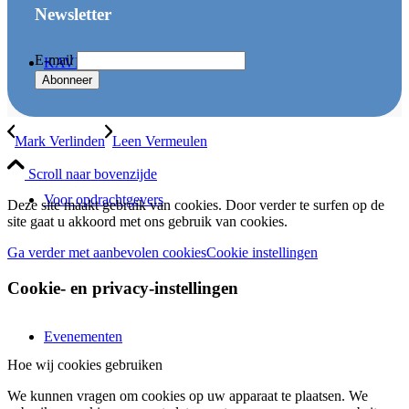
Newsletter
E-mail
KAVEX Academy
Mark Verlinden
Leen Vermeulen
Scroll naar bovenzijde
Voor opdrachtgevers
Deze site maakt gebruik van cookies. Door verder te surfen op de
site gaat u akkoord met ons gebruik van cookies.
Ga verder met aanbevolen cookies
Cookie instellingen
Cookie- en privacy-instellingen
Evenementen
Hoe wij cookies gebruiken
We kunnen vragen om cookies op uw apparaat te plaatsen. We