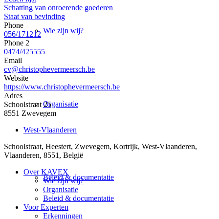
Schatting van onroerende goederen
Staat van bevinding
Phone
Wie zijn wij?
056/171212
Phone 2
0474/425555
Email
cv@christophevermeersch.be
Website
https://www.christophevermeersch.be
Adres
Organisatie
Schoolstraat 25
8551 Zwevegem
West-Vlaanderen
Schoolstraat, Heestert, Zwevegem, Kortrijk, West-Vlaanderen,
Vlaanderen, 8551, België
Over KAVEX
Beleid & documentatie
Wie zijn wij?
Organisatie
Beleid & documentatie
Voor Experten
Erkenningen