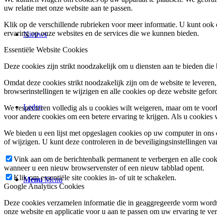
uw relatie met onze website aan te passen.
Klik op de verschillende rubrieken voor meer informatie. U kunt oo
ervaring op onze websites en de services die we kunnen bieden.
Nieuws
Essentiële Website Cookies
Deze cookies zijn strikt noodzakelijk om u diensten aan te bieden die
Omdat deze cookies strikt noodzakelijk zijn om de website te leveren,
browserinstellingen te wijzigen en alle cookies op deze website gefor
Leden
We respecteren volledig als u cookies wilt weigeren, maar om te voork
voor andere cookies om een betere ervaring te krijgen. Als u cookies 
We bieden u een lijst met opgeslagen cookies op uw computer in on
of wijzigen. U kunt deze controleren in de beveiligingsinstellingen v
Vink aan om de berichtenbalk permanent te verbergen en alle cook
wanneer u een nieuw browservenster of een nieuw tabblad opent.
Klik om essentiële site cookies in- of uit te schakelen.
Menu
Menu
Google Analytics Cookies
Deze cookies verzamelen informatie die in geaggregeerde vorm wordt 
onze website en applicatie voor u aan te passen om uw ervaring te ver