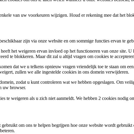
k enkele van uw voorkeuren wijzigen. Houd er rekening mee dat het bl
 beschikbaar zijn via onze website en om sommige functies ervan te geb
 heeft het weigeren ervan invloed op het functioneren van onze site. U
ceerd te blokkeren. Maar dit zal u altijd vragen om cookies te accepte
omen dat we u telkens opnieuw vragen vriendelijk toe te staan om een c
weigert, zullen we alle ingestelde cookies in ons domein verwijderen.
s domein, zodat u kunt controleren wat we hebben opgeslagen. Om vei
an uw browser.
ies te weigeren als u zich niet aanmeldt. We hebben 2 cookies nodig o
gebruikt om ons te helpen begrijpen hoe onze website wordt gebruikt o
beteren.