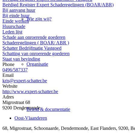
Beëdigd Register Expert Schaderegelingen (BOAR/ABR)
Bij aanvang huur
Bij einde huur
Wie zijn wij?
Einde werken
Huurschade
Leden lijst
Schade aan onroerende goederen
Schaderegelingen ( BOAR/ ABR )
Schatter Bedrijfmatig Vastgoed
Schatting van onroerende goederen
Staat van bevinding
Organisatie
Phone
0496/587337
Email
kris@expert-schatter.be
Website
http://www.expert-schatter.be
Adres
Migrostraat 68
9200 Dendermonde
Beleid & documentatie
Oost-Vlaanderen
68, Migrostraat, Schoonaarde, Dendermonde, East Flanders, 9200, B