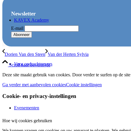
Newsletter
KAVEX Academy
E-mail
Dorien Van den Steen
Van der Herten Sylvia
Voor opdrachtgevers
Scroll naar bovenzijde
Deze site maakt gebruik van cookies. Door verder te surfen op de sit
Ga verder met aanbevolen cookies
Cookie instellingen
Cookie- en privacy-instellingen
Evenementen
Hoe wij cookies gebruiken
We kunnen vragen om cookies op uw apparaat te plaatsen. We gebruik