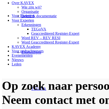
Over KAVEX
Wie zijn wij?
Organisatie
Voor Experten
Beleid & documentatie
Voor Experten
Erkenningen
TEGoVA
Geaccrediteerd Register-Expert
Word REV – REV RESI
Word Geaccrediteerd Register-Expert
KAVEX Academy
Voor opdrachtgevers
Erkenningen
Evenementen
Nieuws
Leden
Op zoek naar persoo
TEGoVA
Neem contact met o