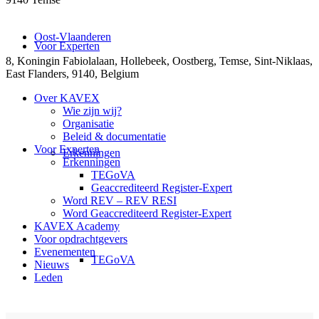
Oost-Vlaanderen
Voor Experten
8, Koningin Fabiolalaan, Hollebeek, Oostberg, Temse, Sint-Niklaas,
East Flanders, 9140, Belgium
Over KAVEX
Wie zijn wij?
Organisatie
Beleid & documentatie
Voor Experten
Erkenningen
Erkenningen
TEGoVA
Geaccrediteerd Register-Expert
Word REV – REV RESI
Word Geaccrediteerd Register-Expert
KAVEX Academy
Voor opdrachtgevers
Evenementen
TEGoVA
Nieuws
Leden