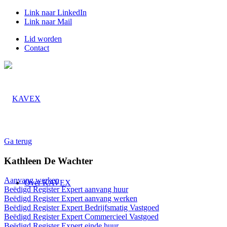
Link naar LinkedIn
Link naar Mail
Lid worden
Contact
Ga terug
Kathleen De Wachter
Aanvang werken
Over KAVEX
Beëdigd Register Expert aanvang huur
Beëdigd Register Expert aanvang werken
Beëdigd Register Expert Bedrijfsmatig Vastgoed
Beëdigd Register Expert Commercieel Vastgoed
Beëdigd Register Expert einde huur