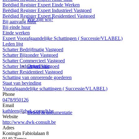
Beëdigd Register Expert Einde Werken
Beëdigd Register Expert Industrieel Vastgoed
Beëdigd Register Expert Residentieel Vastgoed
Wie zijn wij?
Bij aanvang huur
Bij einde huur
Einde werken
Expert Voorafgaandelijke Schattingen ( Successie/VLABEL)
Leden lijst
Schatter Bedrijfmatig Vastgoed
Schatter Bijzonder Vastgoed
Schatter Commercieel Vastgoed
Organisatie
Schatter Industrieel Vastgoed
Schatter Residentieel Vastgoed
Schatting van onroerende goederen
Staat van bevinding
Voorafgaandelijke schattingen ( Successie/VLABEL)
Phone
0478/950126
Email
kathleen@dwk-consult.be
Beleid & documentatie
Website
http://www.dwk-consult.be
Adres
Koningin Fabiolalaan 8
9140 Temse