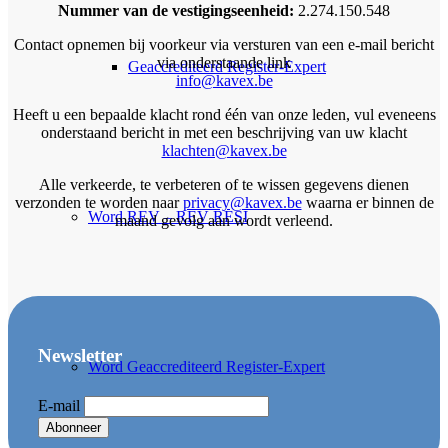
Nummer van de vestigingseenheid:
2.274.150.548
Contact opnemen bij voorkeur via versturen van een e-mail bericht
via onderstaande link
Geaccrediteerd Register-Expert
info@kavex.be
Heeft u een bepaalde klacht rond één van onze leden, vul eveneens
onderstaand bericht in met een beschrijving van uw klacht
klachten@kavex.be
Alle verkeerde, te verbeteren of te wissen gegevens dienen
verzonden te worden naar
privacy@kavex.be
waarna er binnen de
Word REV – REV RESI
maand gevolg aan wordt verleend.
Newsletter
Word Geaccrediteerd Register-Expert
E-mail