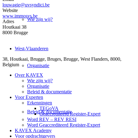
louwagie@uvsyndici.be
Website
www.immosys.be
Wie zijn wij?
Adres
Houtkaai 38
8000 Brugge
West-Vlaanderen
38, Houtkaai, Brugge, Bruges, Brugge, West Flanders, 8000,
Belgium
Organisatie
Over KAVEX
Wie zijn wij?
Organisatie
Beleid & documentatie
Voor Experten
Erkenningen
TEGoVA
Beleid & documentatie
Geaccrediteerd Register-Expert
Word REV – REV RESI
Word Geaccrediteerd Register-Expert
KAVEX Academy
Voor opdrachtgevers