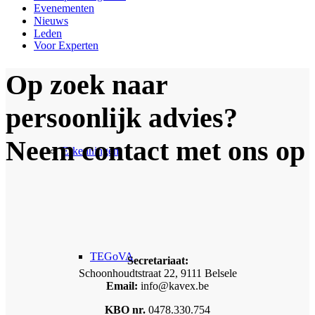
Evenementen
Nieuws
Leden
Voor Experten
Op zoek naar
persoonlijk advies?
Neem contact met ons op
Erkenningen
TEGoVA
Secretariaat:
Schoonhoudtstraat 22, 9111 Belsele
Email:
info@kavex.be
KBO nr.
0478.330.754