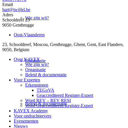
Email
bart@twijfel.be
Adres
Wie zijn wij?
Schooldreef 23
9050 Gentbrugge
Oost-Vlaanderen
23, Schooldreef, Moscou, Gentbrugge, Ghent, Gent, East Flanders,
9050, Belgium
Over KAVEX
Organisatie
Wie zijn wij?
Organisatie
Beleid & documentatie
Voor Experten
Erkenningen
TEGoVA
Geaccrediteerd Register-Expert
Word REV – REV RESI
Beleid & documentatie
Word Geaccrediteerd Register-Expert
KAVEX Academy
Voor opdrachtgevers
Evenementen
Nieuws