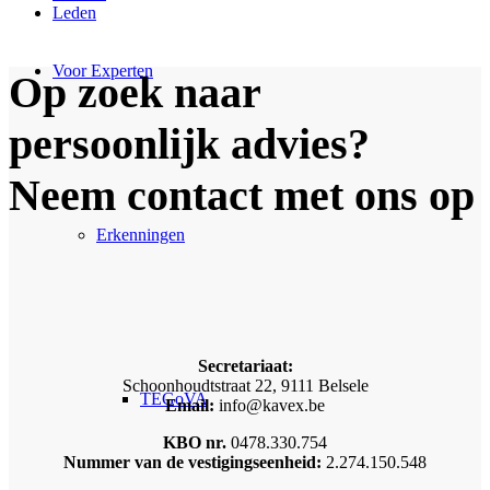
Leden
Voor Experten
Op zoek naar
persoonlijk advies?
Neem contact met ons op
Erkenningen
Secretariaat:
Schoonhoudtstraat 22, 9111 Belsele
TEGoVA
Email:
info@kavex.be
KBO nr.
0478.330.754
Nummer van de vestigingseenheid:
2.274.150.548