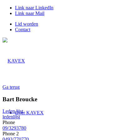
Link naar LinkedIn
Link naar Mail
Lid worden
Contact
Ga terug
Bart Broucke
Leden lijst
Over KAVEX
ledenlijst
Phone
09/3293780
Phone 2
0493/770770